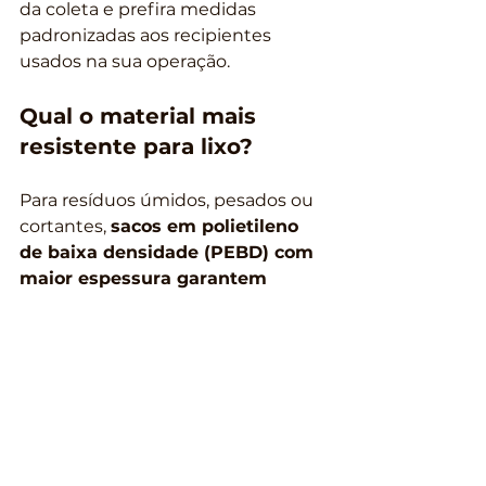
da coleta e prefira medidas 
padronizadas aos recipientes 
usados na sua operação.
Qual o material mais 
resistente para lixo?
Para resíduos úmidos, pesados ou 
cortantes, 
sacos em polietileno 
de baixa densidade (PEBD) com 
maior espessura garantem 
resistência contra rasgos e 
vazamentos
. Materiais reciclados, 
quando de fornecedores de 
confiança, oferecem desempenho 
semelhante.
Onde comprar sacos para 