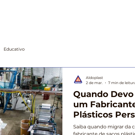
Início
Segmentos
Produtos
Suste
Educativo
Aldoplast
2 de mar.
7 min de leitur
Quando Devo
um Fabricant
Plásticos Per
Saiba quando migrar da 
fabricante de sacos plásti