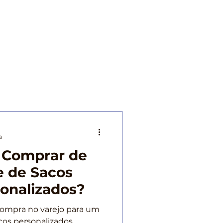
ntabilidade
Blog
Contato
Mais
a
 Comprar de
e de Sacos
sonalizados?
compra no varejo para um
cos personalizados.