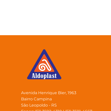
Avenida Henrique Bier, 1963
Bairro Campina
São Leopoldo - RS