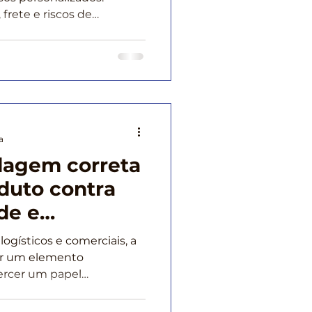
frete e riscos de
a
agem correta
duto contra
de e
o
logísticos e comerciais, a
r um elemento
ercer um papel
ação da qualidade do
e e agentes contaminantes