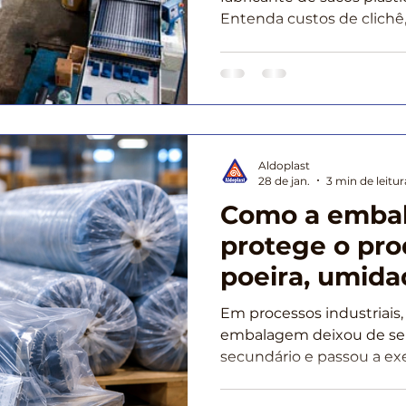
Entenda custos de clichê, 
estocagem de plástico.
Aldoplast
28 de jan.
3 min de leitur
Como a embal
protege o pro
poeira, umida
contaminaçã
Em processos industriais, 
embalagem deixou de se
secundário e passou a ex
determinante na preserv
produto. Poeira, umidad