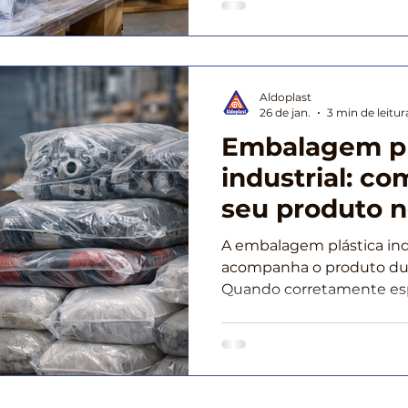
estão entre os principais
integridade de materiais,
mercadorias acabadas, e
armazenamento ou trans
Aldoplast
ambientes não controlado
26 de jan.
3 min de leitur
embalagem correta é, por
Embalagem pl
industrial: c
seu produto n
na armazena
A embalagem plástica ind
acompanha o produto dur
Quando corretamente esp
integridade, a aparência 
Quando negligenciada, t
em avarias, retrabalho e i