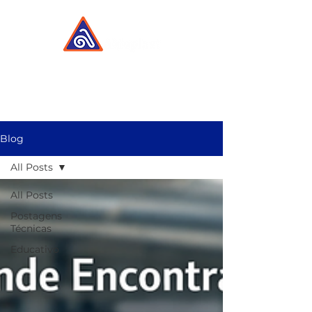
Blog
All Posts
All Posts
Postagens
Técnicas
Educativo