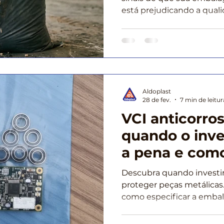
está prejudicando a qual
saiba como evitar prejuíz
soluções da Aldoplast. Cli
Aldoplast
28 de fev.
7 min de leitur
VCI anticorro
quando o inve
a pena e como
especificação
Descubra quando investir 
proteger peças metálicas
como especificar a embal
oxidação e reduzir custos 