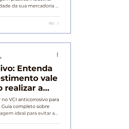
idade da sua mercadoria e
os logísticos com as
que e confira!
a
sivo: Entenda
stimento vale
 realizar a
 correta
no VCI anticorrosivo para
. Guia completo sobre
agem ideal para evitar a
logísticos.