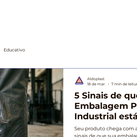
Início
Segmentos
Produtos
Suste
Educativo
Aldoplast
18 de mar.
7 min de leitu
5 Sinais de qu
Embalagem Pl
Industrial es
a Qualidade d
Seu produto chega com a
sinais de que sua embalag