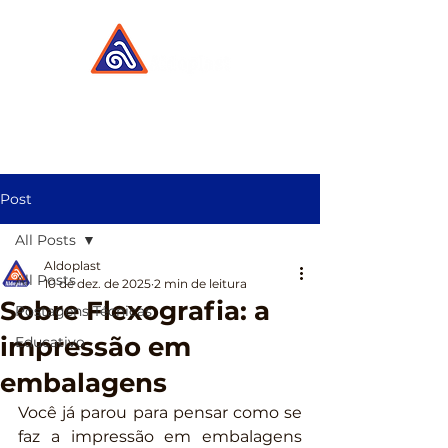
Post
All Posts
Aldoplast
All Posts
10 de dez. de 2025
2 min de leitura
Sobre Flexografia: a
Postagens Técnicas
impressão em
Educativo
embalagens
Você já parou para pensar como se 
faz a impressão em embalagens 