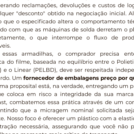
gerando reclamações, devoluções e custos de logí
uer "desconto" obtido na negociação inicial. A
o que o especificado altera o comportamento té
do com que as máquinas de solda derretam o plá
retamente, o que interrompe o fluxo de prod
veis.
a do filme, baseada no equilíbrio entre o Polieti
 e o Linear (PELBD), deve ser respeitada indep
ardo. Um 
fornecedor de embalagens preço por qu
rma proposital está, na verdade, entregando um pr
e coloca em risco a integridade da sua marca
st, combatemos essa prática através de um cont
antindo que a micragem nominal solicitada sej
ote. Nosso foco é oferecer um plástico com a elasti
à tração necessária, assegurando que você não 