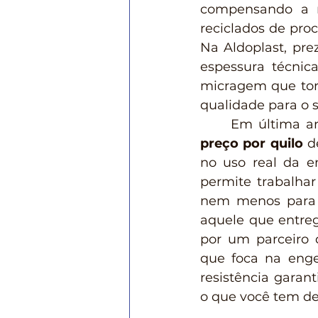
compensando a 
reciclados de pro
Na Aldoplast, pre
espessura técnica
micragem que torn
qualidade para o 
	Em última a
preço por quilo
 d
no uso real da e
permite trabalha
nem menos para n
aquele que entreg
por um parceiro 
que foca na engen
resistência garan
o que você tem de 