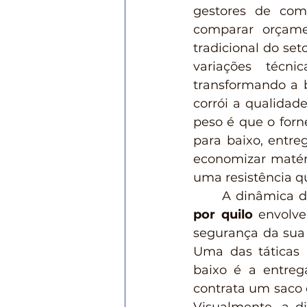
gestores de com
comparar orçame
tradicional do set
variações técni
transformando a b
corrói a qualidad
peso é que o forn
para baixo, entre
economizar matér
uma resistência qu
	A dinâmica 
por quilo
 envolve
segurança da sua
Uma das táticas
baixo é a entreg
contrata um saco