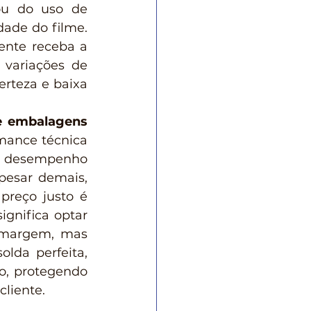
u do uso de 
ade do filme. 
ente receba a 
variações de 
teza e baixa 
e embalagens 
ance técnica 
o desempenho 
esar demais, 
reço justo é 
gnifica optar 
 margem, mas 
lda perfeita, 
o, protegendo 
cliente.