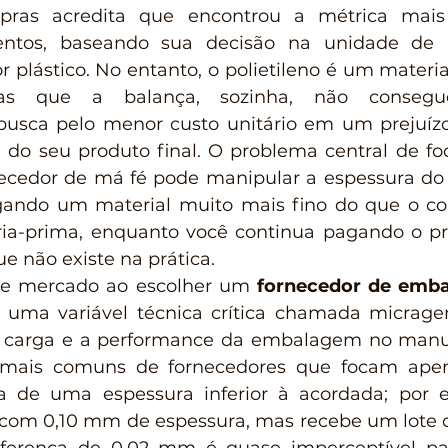
pras acredita que encontrou a métrica mais 
ntos, baseando sua decisão na unidade de 
or plástico. No entanto, o polietileno é um materi
cas que a balança, sozinha, não consegue
usca pelo menor custo unitário em um prejuízo 
e do seu produto final. O problema central de fo
ecedor de má fé pode manipular a espessura do f
gando um material muito mais fino do que o con
ia-prima, enquanto você continua pagando o pre
e não existe na prática.
de mercado ao escolher um 
fornecedor de emba
 uma variável técnica crítica chamada micragem
 carga e a performance da embalagem no manusei
 mais comuns de fornecedores que focam apen
a de uma espessura inferior à acordada; por e
 com 0,10 mm de espessura, mas recebe um lote 