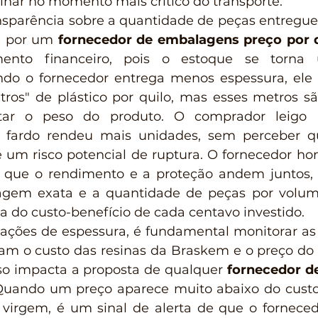
alhar no momento mais crítico do transporte.
a por um 
fornecedor de embalagens preço por q
ento financeiro, pois o estoque se torna u
ndo o fornecedor entrega menos espessura, ele 
ros" de plástico por quilo, mas esses metros são
ar o peso do produto. O comprador leigo m
fardo rendeu mais unidades, sem perceber q
 um risco potencial de ruptura. O fornecedor hon
r que o rendimento e a proteção andem juntos, 
ragem exata e a quantidade de peças por volume
a do custo-benefício de cada centavo investido.
m o custo das resinas da Braskem e o preço do p
o impacta a proposta de qualquer 
fornecedor d
Quando um preço aparece muito abaixo do custo 
virgem, é um sinal de alerta de que o forneced