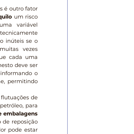
uilo
 um risco 
ma variável 
tecnicamente 
 inúteis se o 
uitas vezes 
ue cada uma 
esto deve ser 
informando o 
, permitindo 
etróleo, para 
e embalagens 
de reposição 
or pode estar 