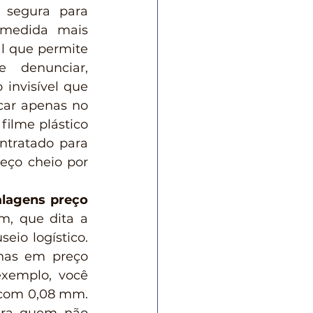
segura para 
medida mais 
al que permite 
 denunciar, 
invisível que 
car apenas no 
ilme plástico 
tratado para 
ço cheio por 
lagens preço 
, que dita a 
o logístico. 
as em preço 
xemplo, você 
com 0,08 mm. 