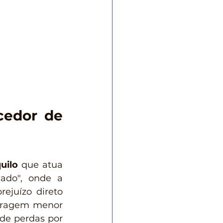
cedor de 
uilo
 que atua 
ado", onde a 
juízo direto 
ragem menor 
de perdas por 