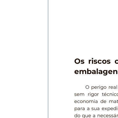
Os riscos 
embalagens
	O perigo rea
sem rigor técni
economia de matér
para a sua expe
do que a necessár