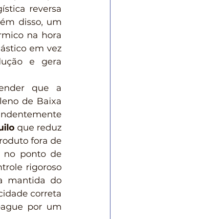
stica reversa 
lém disso, um 
rmico na hora 
stico em vez 
ução e gera 
leno de Baixa 
endentemente 
ilo
 que reduz 
oduto fora de 
 no ponto de 
role rigoroso 
a mantida do 
cidade correta 
pague por um 