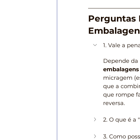
Perguntas 
Embalagen
1. Vale a pe
Depende da a
embalagens 
micragem (es
que a combin
que rompe fa
reversa.
2. O que é a
3. Como posso