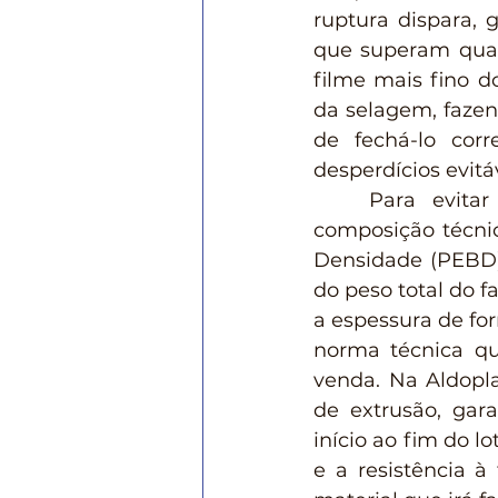
ruptura dispara, 
que superam qualq
filme mais fino d
da selagem, fazen
de fechá-lo cor
desperdícios evitá
	Para evitar essas armadilhas, o comprador precisa entender que a 
composição técnic
Densidade (PEBD)
do peso total do f
a espessura de fo
norma técnica qu
venda. Na Aldopla
de extrusão, gar
início ao fim do l
e a resistência 