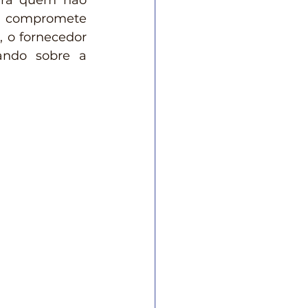
ara quem não 
o compromete 
 o fornecedor 
ando sobre a 