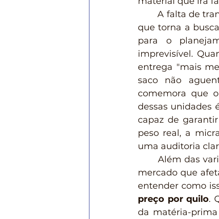
material que irá f
	A falta de transparência sobre a quantidade de peças entregues é outro fator 
que torna a busc
para o planejam
imprevisível. Qua
entrega "mais met
saco não aguent
comemora que o 
dessas unidades é
capaz de garanti
peso real, a mic
uma auditoria clar
	Além das variações de espessura, é fundamental monitorar as flutuações de 
mercado que afeta
entender como iss
preço por quilo
. 
da matéria-prima 