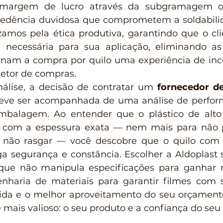
margem de lucro através da subgramagem o
cedência duvidosa que comprometem a soldabilid
zamos pela ética produtiva, garantindo que o cli
 necessária para sua aplicação, eliminando as 
am a compra por quilo uma experiência de incer
setor de compras.
nálise, a decisão de contratar um 
fornecedor d
eve ser acompanhada de uma análise de perform
mbalagem. Ao entender que o plástico de alt
r com a espessura exata — nem mais para não p
ão rasgar — você descobre que o quilo com p
a segurança e constância. Escolher a Aldoplast si
que não manipula especificações para ganhar
haria de materiais para garantir filmes com so
tida e o melhor aproveitamento do seu orçament
mais valioso: o seu produto e a confiança do seu 