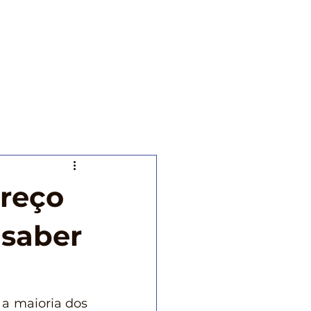
ntabilidade
Blog
Contato
Mais
reço
 saber
, a maioria dos 