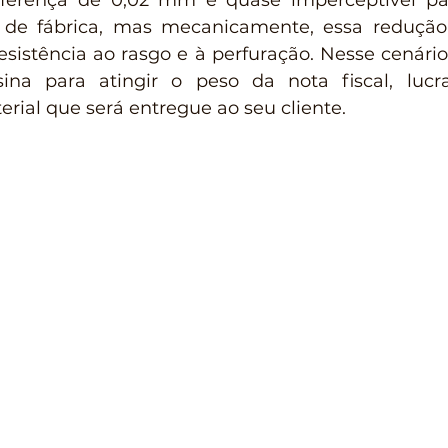
iferença de 0,02 mm é quase imperceptível p
 de fábrica, mas mecanicamente, essa reduçã
sistência ao rasgo e à perfuração. Nesse cenário,
sina para atingir o peso da nota fiscal, lucr
erial que será entregue ao seu cliente.