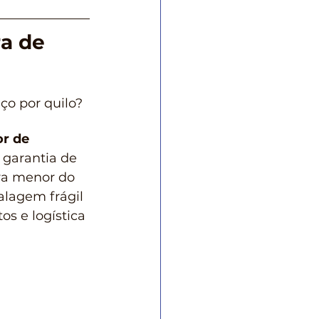
a de 
ço por quilo?
r de 
 garantia de 
ra menor do 
lagem frágil 
s e logística 